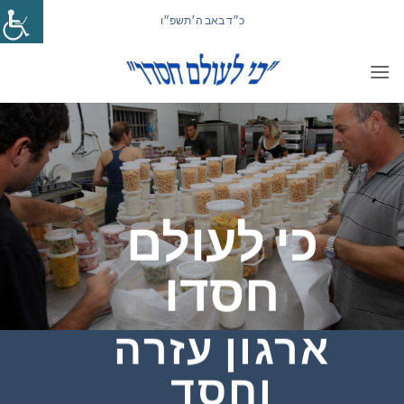
Ski
כ״ד באב ה׳תשפ״ו
t
conten
כי לעולם
חסדו
ארגון עזרה
וחסד