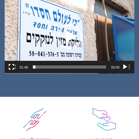
נגן
וידאו
01:48
00:00